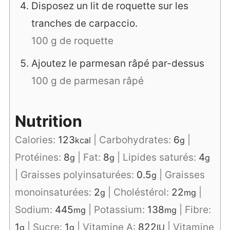
Disposez un lit de roquette sur les
tranches de carpaccio.
100 g de roquette
Ajoutez le parmesan râpé par-dessus
100 g de parmesan râpé
Nutrition
Calories:
123
|
Carbohydrates:
6
|
kcal
g
Protéines:
8
|
Fat:
8
|
Lipides saturés:
4
g
g
g
|
Graisses polyinsaturées:
0.5
|
Graisses
g
monoinsaturées:
2
|
Choléstérol:
22
|
g
mg
Sodium:
445
|
Potassium:
138
|
Fibre:
mg
mg
1
|
Sucre:
1
|
Vitamine A:
822
|
Vitamine
g
g
IU