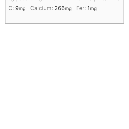
C:
9
|
Calcium:
266
|
Fer:
1
mg
mg
mg