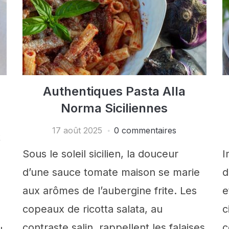
Authentiques Pasta Alla
Norma Siciliennes
17 août 2025
0 commentaires
t
Sous le soleil sicilien, la douceur
I
d’une sauce tomate maison se marie
d
aux arômes de l’aubergine frite. Les
e
copeaux de ricotta salata, au
c
contraste salin, rappellent les falaises
c
u