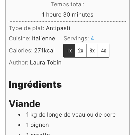
Temps total:
heure
minutes
1
heure
30
minutes
Type de plat:
Antipasti
Cuisine:
Italienne
Servings:
4
Calories:
271
kcal
1x
2x
3x
4x
Author:
Laura Tobin
Ingrédients
Viande
1
kg
de longe de veau ou de porc
1
oignon