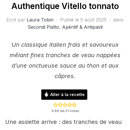
Authentique Vitello tonnato
Ecrit par
Laura Tobin
Publié le
5 août 2025
dans
Secondi Piatto
,
Apéritif & Antipasti
Un classique italien frais et savoureux
mêlant fines tranches de veau nappées
d’une onctueuse sauce au thon et aux
câpres.
Aller à la recette
4.86
de
21
notes
Une assiette arrive : des tranches de veau