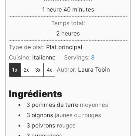
heure
minutes
1
heure
40
minutes
Temps total:
heures
2
heures
Type de plat:
Plat principal
Cuisine:
Italienne
Servings:
8
1x
2x
3x
4x
Author:
Laura Tobin
Ingrédients
3
pommes de terre
moyennes
3
oignons
jaunes ou rouges
3
poivrons
rouges
3
aubergines